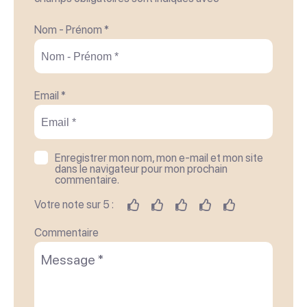
2 adultes + 2 à 4 enfants âgés de 6 à 16 ans
Nom - Prénom *
20 €
Tarif groupe Visite guidée (minimum 20 personnes
Forfait visite guidée (pour un groupe de 20 à 31 personnes)
Email *
90 €
Tarif groupe Visite guidée 50 personnes
Forfait visite guidée pour 50 personnes
Enregistrer mon nom, mon e-mail et mon site
140 €
dans le navigateur pour mon prochain
commentaire.
Votre note sur 5 :
Moyens de paiement
Commentaire
American Express
Cartes bancaires
Chèques
Espèces
Paypal
Virements