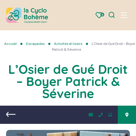
Je
0
Menu
recherche
la
Cyclo
Bohème
Accueil
Escapades
Activités et loisirs
L’Osier de Gué Droit – Boyer
Patrick & Séverine
L’Osier de Gué Droit
– Boyer Patrick &
Séverine
Retour