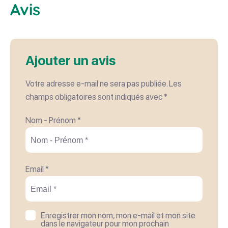
Avis
Jeux pour enfants
401 € - 654 €
Services
Moyens de paiement
Ajouter un avis
Nettoyage / ménage
Wifi
Cartes bancaires
Chèques Vacances
Votre adresse e-mail ne sera pas publiée.
Les
champs obligatoires sont indiqués avec
*
Conforts
Nom - Prénom *
Barbecue
Chauffage
Draps et linges compris
Lave linge privatif
Lave vaisselle
Email *
Matériel enfant
Micro-ondes
Réfrigérateur
Télévision
Enregistrer mon nom, mon e-mail et mon site
dans le navigateur pour mon prochain