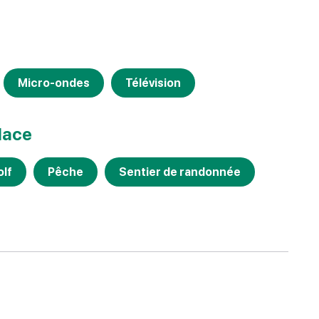
Micro-ondes
Télévision
place
olf
Pêche
Sentier de randonnée