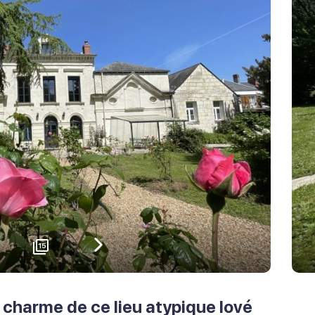
15
écédent
Suivant
charme de ce lieu atypique lové