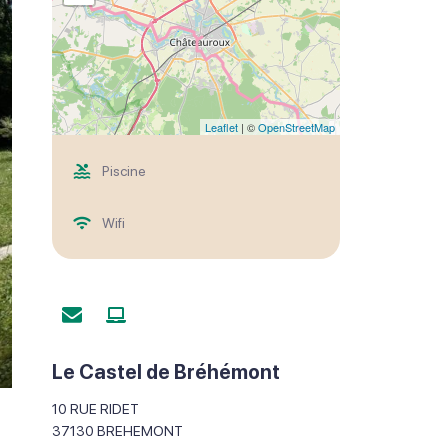
Leaflet
| ©
OpenStreetMap
Piscine
Wifi
Le Castel de Bréhémont
10 RUE RIDET
37130
BREHEMONT