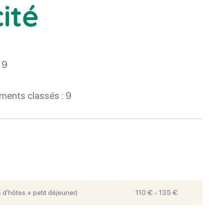
ité
 9
ments classés : 9
d'hôtes + petit déjeuner)
110 € - 135 €