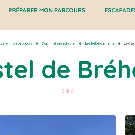
PRÉPARER MON PARCOURS
ESCAPADE
éparer mon parcours
Dormir et se restaurer
Les hébergements
Le Cas
stel de Bré