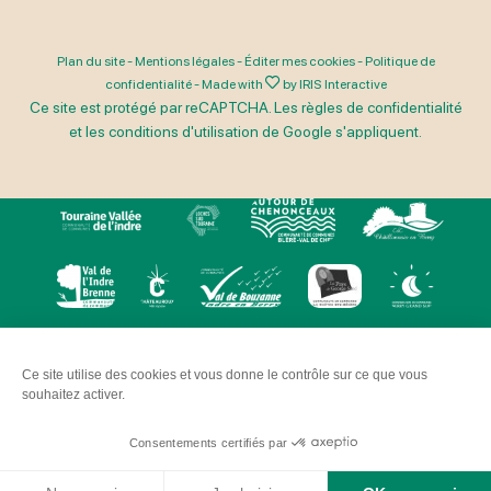
Plan du site
-
Mentions légales
-
Éditer mes cookies
-
Politique de
confidentialité
-
Made with
by
IRIS Interactive
Ce site est protégé par reCAPTCHA. Les
règles de confidentialité
et les
conditions d'utilisation
de Google s'appliquent.
Ce site utilise des cookies et vous donne le contrôle sur ce que vous
souhaitez activer.
Consentements certifiés par
Ha