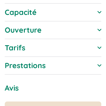
Capacité
Capacité totale : 6
Ouverture
Du 01 Mai au 01 Septembre
Tarifs
Lundi
Semaine (meublé)
Ouvert
Prestations
pour 6 personnes
550 €
Mardi
Services
Ouvert
Avis
Wifi
Mercredi
Ouvert