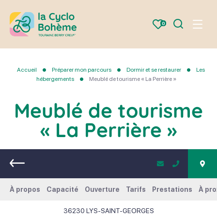
Je
0
Menu
recherche
la
Cyclo
Bohème
Accueil
Préparer mon parcours
Dormir et se restaurer
Les
hébergements
Meublé de tourisme « La Perrière »
Meublé de tourisme
« La Perrière »
Retour
À propos
Capacité
Ouverture
Tarifs
Prestations
À pro
36230
LYS-SAINT-GEORGES