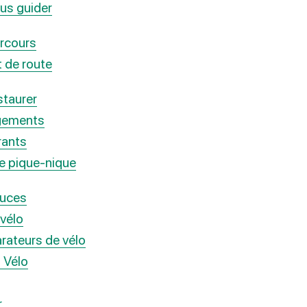
us guider
rcours
 de route
staurer
gements
rants
de pique-nique
tuces
 vélo
rateurs de vélo
l Vélo
r