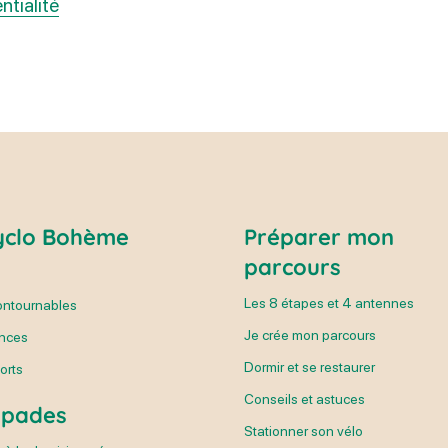
ntialité
yclo Bohème
Préparer mon
parcours
é
Les 8 étapes et 4 antennes
ontournables
Je crée mon parcours
ences
Dormir et se restaurer
orts
Conseils et astuces
apades
Stationner son vélo