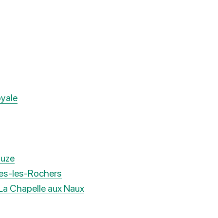
oyale
ouze
ines-les-Rochers
 La Chapelle aux Naux