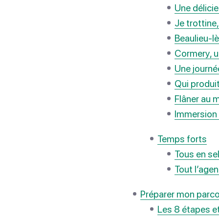
Une délici
Je trottine
Beaulieu-lè
Cormery, 
Une journé
Qui produit
Flâner au m
Immersion n
Temps forts
Tous en se
Tout l’age
Préparer mon parc
Les 8 étapes e