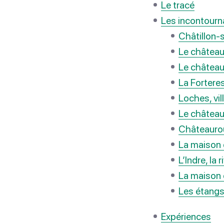
Le tracé
Les incontourn
Châtillon-s
Le château
Le châtea
La Forter
Loches, vill
Le châtea
Châteauroux
La maison
L’Indre, la r
La maison 
Les étangs
Expériences