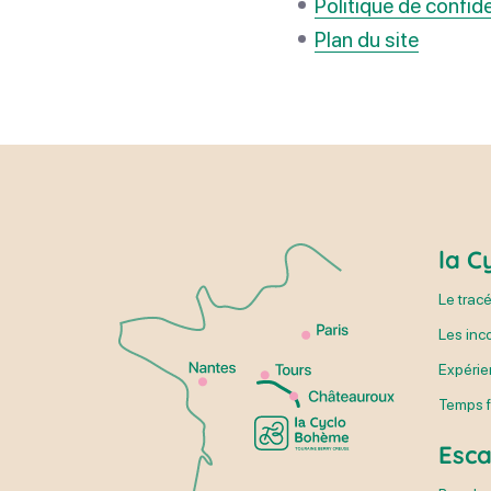
Politique de confide
Plan du site
la C
Le trac
Les inc
Expéri
Temps f
Esc