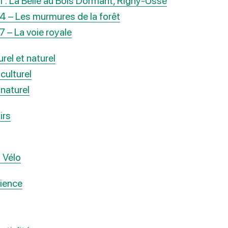
1 : La Belle au Bois Dormant, Rigny-Ussé
4 – Les murmures de la forêt
7 – La voie royale
rel et naturel
culturel
 naturel
irs
l Vélo
ience