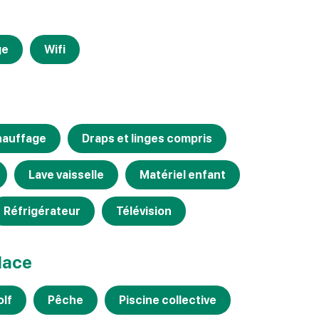
ge
Wifi
auffage
Draps et linges compris
Lave vaisselle
Matériel enfant
Réfrigérateur
Télévision
place
olf
Pêche
Piscine collective