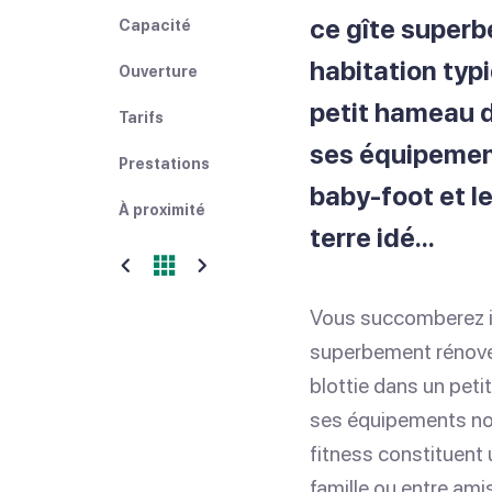
ce gîte super
Capacité
habitation typi
Ouverture
petit hameau d
Tarifs
ses équipement
Prestations
baby-foot et le
À proximité
terre idé...
Vous succomberez i
superbement rénové 
blottie dans un peti
ses équipements nomb
fitness constituent 
famille ou entre ami