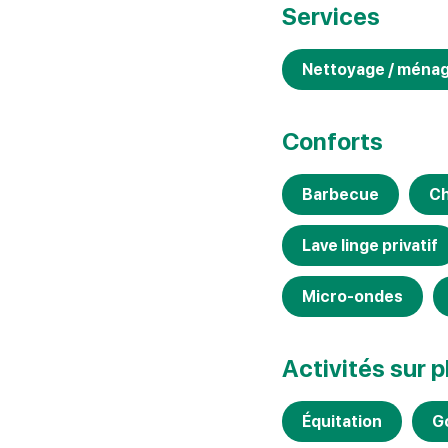
Services
Nettoyage / ména
Conforts
Barbecue
Ch
Lave linge privatif
Micro-ondes
Activités sur 
Équitation
G