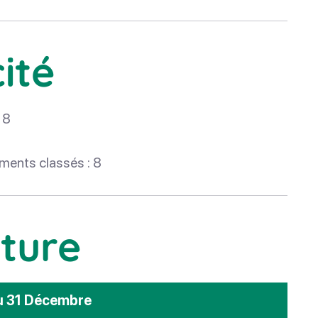
ité
 8
ments classés : 8
ture
au 31 Décembre