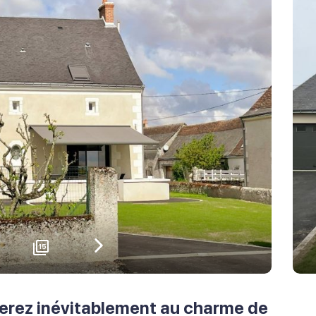
15
écédent
Suivant
rez inévitablement au charme de